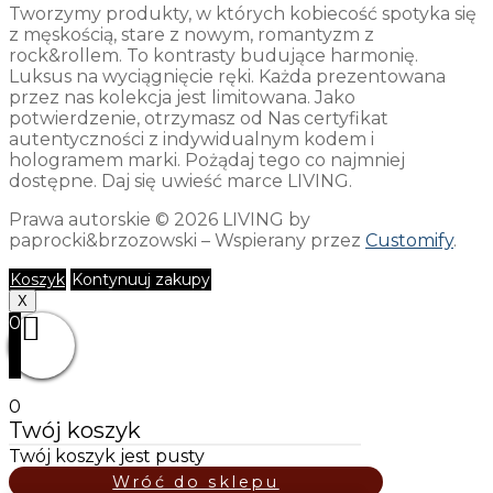
Tworzymy produkty, w których kobiecość spotyka się
z męskością, stare z nowym, romantyzm z
rock&rollem. To kontrasty budujące harmonię.
Luksus na wyciągnięcie ręki. Każda prezentowana
przez nas kolekcja jest limitowana. Jako
potwierdzenie, otrzymasz od Nas certyfikat
autentyczności z indywidualnym kodem i
hologramem marki. Pożądaj tego co najmniej
dostępne. Daj się uwieść marce LIVING.
Prawa autorskie © 2026 LIVING by
paprocki&brzozowski – Wspierany przez
Customify
.
Koszyk
Kontynuuj zakupy
X
0
0
Twój koszyk
Twój koszyk jest pusty
Wróć do sklepu