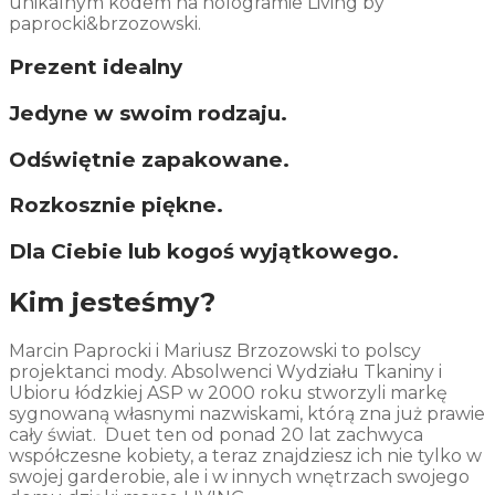
unikalnym kodem na hologramie Living by
paprocki&brzozowski.
Prezent idealny
Jedyne w swoim rodzaju.
Odświętnie zapakowane.
Rozkosznie piękne.
Dla Ciebie lub kogoś wyjątkowego.
Kim jesteśmy?
Marcin Paprocki i Mariusz Brzozowski to polscy
projektanci mody. Absolwenci Wydziału Tkaniny i
Ubioru łódzkiej ASP w 2000 roku stworzyli markę
sygnowaną własnymi nazwiskami, którą zna już prawie
cały świat. Duet ten od ponad 20 lat zachwyca
współczesne kobiety, a teraz znajdziesz ich nie tylko w
swojej garderobie, ale i w innych wnętrzach swojego