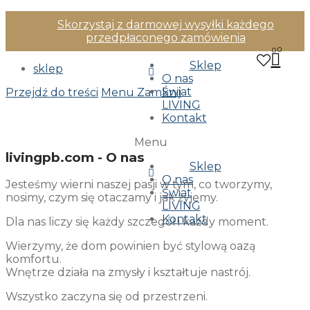
Skorzystaj z darmowej wysyłki każdego
przedpłaconego zamówienia
0
Sklep
sklep
O nas
Świat
Przejdź do treści
Menu
Zamknij
LIVING
Kontakt
Menu
livingpb.com - O nas
Sklep
O nas
Jesteśmy wierni naszej pasji w tym, co tworzymy,
Świat
nosimy, czym się otaczamy i jak żyjemy.
LIVING
Kontakt
Dla nas liczy się każdy szczegół i każdy moment.
Wierzymy, że dom powinien być stylową oazą
komfortu.
Wnętrze działa na zmysły i kształtuje nastrój.
Wszystko zaczyna się od przestrzeni.