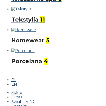
Tekstylia
11
Homewear
5
Porcelana
4
PL
EN
Sklep
O nas
Świat LIVING