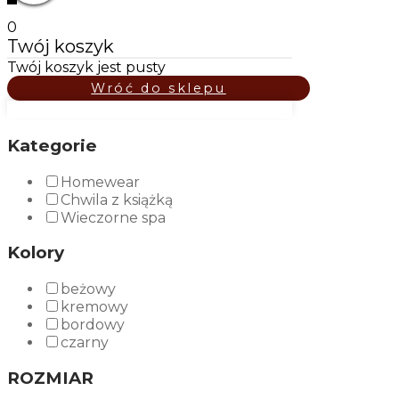
0
Twój koszyk
Twój koszyk jest pusty
Wróć do sklepu
Kategorie
Homewear
Chwila z książką
Wieczorne spa
Kolory
beżowy
kremowy
bordowy
czarny
ROZMIAR