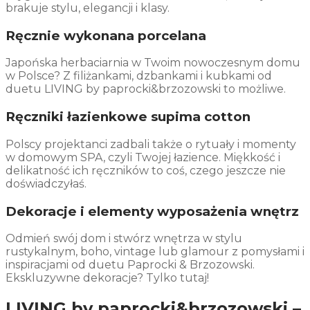
brakuje stylu, elegancji i klasy.
Ręcznie wykonana porcelana
Japońska herbaciarnia w Twoim nowoczesnym domu
w Polsce? Z filiżankami, dzbankami i kubkami od
duetu LIVING by paprocki&brzozowski to możliwe.
Ręczniki łazienkowe
supima
cotton
Polscy projektanci zadbali także o rytuały i momenty
w domowym SPA, czyli Twojej łazience. Miękkość i
delikatność ich ręczników to coś, czego jeszcze nie
doświadczyłaś.
Dekoracje i elementy wyposażenia wnętrz
Odmień swój dom i stwórz wnętrza w stylu
rustykalnym, boho, vintage lub glamour z pomysłami i
inspiracjami od duetu Paprocki & Brzozowski.
Ekskluzywne dekoracje? Tylko tutaj!
LIVING by paprocki&brzozowski –