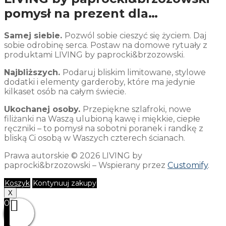
pomysł na prezent dla…
Samej siebie.
Pozwól sobie cieszyć się życiem. Daj
sobie odrobinę serca. Postaw na domowe rytuały z
produktami LIVING by paprocki&brzozowski.
Najbliższych.
Podaruj bliskim limitowane, stylowe
dodatki i elementy garderoby, które ma jedynie
kilkaset osób na całym świecie.
Ukochanej osoby.
Przepiękne szlafroki, nowe
filiżanki na Waszą ulubioną kawę i miękkie, ciepłe
ręczniki – to pomysł na sobotni poranek i randkę z
bliską Ci osobą w Waszych czterech ścianach.
Prawa autorskie © 2026 LIVING by
paprocki&brzozowski – Wspierany przez
Customify
.
Koszyk
Kontynuuj zakupy
X
0