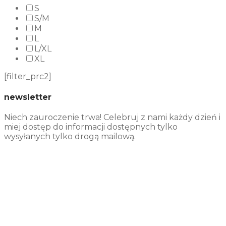
S
S/M
M
L
L/XL
XL
[filter_prc2]
newsletter
Niech zauroczenie trwa! Celebruj z nami każdy dzień i
miej dostęp do informacji dostępnych tylko
wysyłanych tylko drogą mailową.