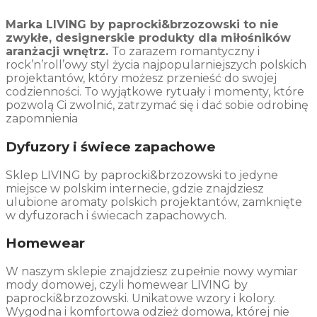
Marka LIVING by paprocki&brzozowski to nie
zwykłe, designerskie produkty dla miłośników
aranżacji wnętrz.
To zarazem romantyczny i
rock’n’roll’owy styl życia najpopularniejszych polskich
projektantów, który możesz przenieść do swojej
codzienności. To wyjątkowe rytuały i momenty, które
pozwolą Ci zwolnić, zatrzymać się i dać sobie odrobinę
zapomnienia
Dyfuzory i świece zapachowe
Sklep
LIVING by
paprocki&brzozowski to jedyne
miejsce w polskim internecie, gdzie znajdziesz
ulubione aromaty polskich projektantów, zamknięte
w dyfuzorach i świecach zapachowych.
Homewear
W naszym sklepie znajdziesz zupełnie nowy wymiar
mody domowej, czyli homewear
LIVING by
paprocki&brzozowski. Unikatowe wzory i kolory.
Wygodna i komfortowa odzież domowa, której nie