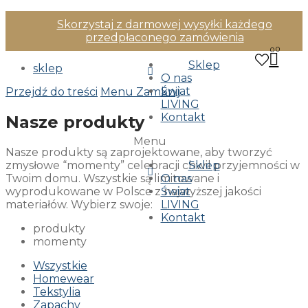
Skorzystaj z darmowej wysyłki każdego
przedpłaconego zamówienia
0
Sklep
sklep
O nas
Świat
Przejdź do treści
Menu
Zamknij
LIVING
Kontakt
Nasze produkty
Menu
Nasze produkty są zaprojektowane, aby tworzyć
zmysłowe “momenty” celebracji chwil przyjemności w
Sklep
Twoim domu. Wszystkie są limitowane i
O nas
wyprodukowane w Polsce z najwyższej jakości
Świat
materiałów. Wybierz swoje:
LIVING
Kontakt
produkty
momenty
Wszystkie
Homewear
Tekstylia
Zapachy