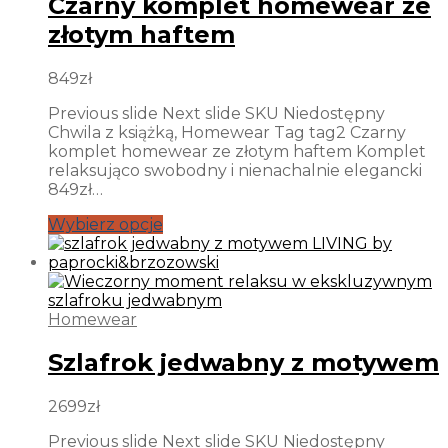
Czarny komplet homewear ze
złotym haftem
849
zł
Previous slide Next slide SKU Niedostępny
Chwila z książką, Homewear Tag tag2 Czarny
komplet homewear ze złotym haftem Komplet
relaksująco swobodny i nienachalnie elegancki
849zł…
Wybierz opcje
Homewear
Szlafrok jedwabny z motywem
2699
zł
Previous slide Next slide SKU Niedostępny