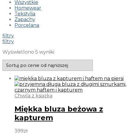
Wszystkie
Homewear
Tekstylia
Zapachy
Porcelana
filtry
filtry
Wyświetlono 5 wyniki
Chwila z książką
Miękka bluza beżowa z
kapturem
399
zł